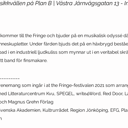
sikkvällen på Plan B | Västra Järnvägsgatan 13 - I
ommer till the Fringe och bjuder på en musikalisk odyssé dä
sinneskupletter. Under färden bjuds det på en häxbrygd beståe
pad i en industriell ljudkuliss som mynnar ut i en veritabel s
Ett band för finsmakare.
_________
evenemang som ingår i at the Fringe-festivalen 2021 som arra
med Litteraturcentrum Kvu, SPEGEL, write4Word, Red Door, La
 och Magnus Grehn Förlag
venska Akademien, Kultrurrådet. Region Jönköping, EFG, Pla
n