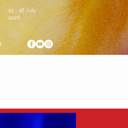
15 - 18 July
2026
S