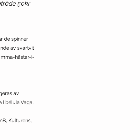
nträde 50kr
r de spinner
nde av svartvit
krämma-hästar-i-
ngeras av
 libélula Vaga,
nB, Kulturens,