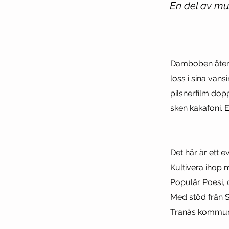
En del av mu
Damboben återk
loss i sina van
pilsnerfilm dop
sken kakafoni. 
______________
Det här är ett 
Kultivera ihop 
Populär Poesi,
Med stöd från S
Tranås kommu