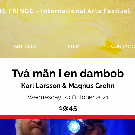
 FRINGE - International Arts Festival
ARTICLES
FILM
CONTACT
Två män i en dambob
Karl Larsson & Magnus Grehn
Wednesday, 20 October 2021
19:45