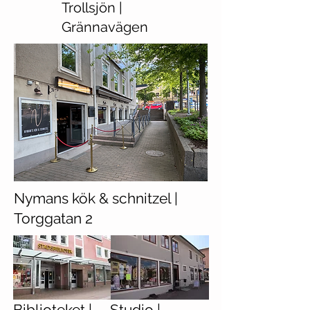
Trollsjön |
Grännavägen
Nymans kök & schnitzel |
Torggatan 2
Biblioteket |
Studio |