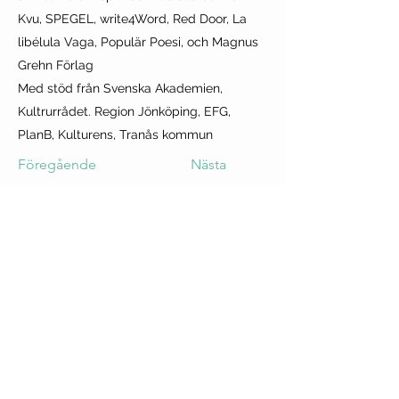
Kvu, SPEGEL, write4Word, Red Door, La
libélula Vaga, Populär Poesi, och Magnus
Grehn Förlag
Med stöd från Svenska Akademien,
Kultrurrådet. Region Jönköping, EFG,
PlanB, Kulturens, Tranås kommun
Föregående
Nästa
Tranås at the Fringe
Sweden
Proud member of the Baltic
Nordic Fringe Network