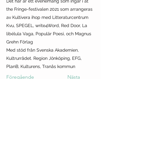
Det här är ett evenemang som ingår i at
the Fringe-festivalen 2021 som arrangeras
av Kultivera ihop med Litteraturcentrum
Kvu, SPEGEL, write4Word, Red Door, La
libélula Vaga, Populär Poesi, och Magnus
Grehn Förlag
Med stöd från Svenska Akademien,
Kultrurrådet. Region Jönköping, EFG,
PlanB, Kulturens, Tranås kommun
Föregående
Nästa
Tranås at the Fringe
Sweden