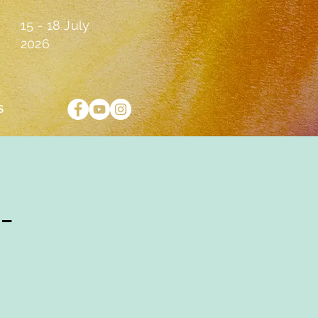
15 - 18 July
2026
S
-