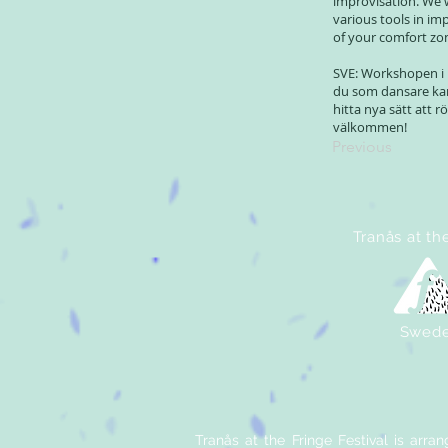
improvisation. We 
various tools in i
of your comfort zo
SVE: Workshopen i 
du som dansare kan
hitta nya sätt att 
välkommen!
Previous
Tranås at th
Swed
Tranås at the Fringe Festival is arra