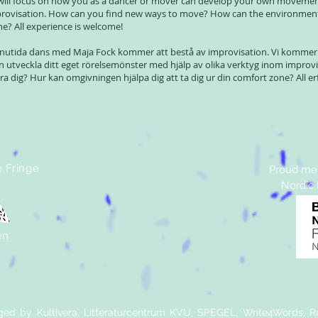
will focus on how you as a dancer or mover can develop your own movemen
mprovisation. How can you find new ways to move? How can the environment
ne? All experience is welcome!
nutida dans med Maja Fock kommer att bestå av improvisation. Vi kommer 
 utveckla ditt eget rörelsemönster med hjälp av olika verktyg inom improvi
röra dig? Hur kan omgivningen hjälpa dig att ta dig ur din comfort zone? All e
e Fringe
Proud mem
Nordic
en
nged by Kultivera, Litteraturcentrum KVU, SPEGEL, Write4Words, Re