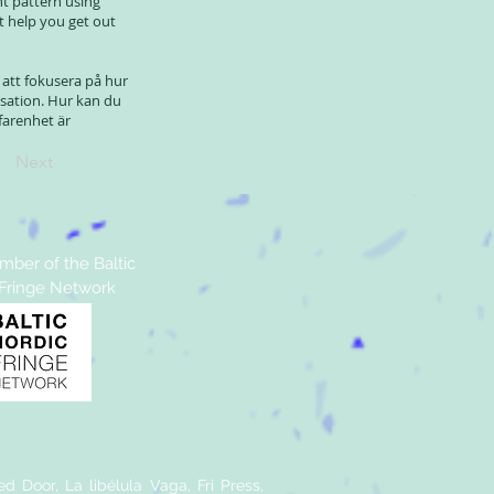
t pattern using
 help you get out
att fokusera på hur
sation. Hur kan du
rfarenhet är
Next
ber of the Baltic
 Fringe Network
d Door, La libélula Vaga, Fri Press,