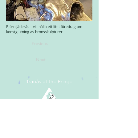
Björn Jäderås – vill hålla ett litet föredrag om
konstgjutning av bronsskulpturer
Previous
Next
Tranås at the Fringe
Sweden
Proud member of the Baltic
Nordic Fringe Network