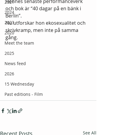
Hennes senaste performanceverk 
2021
och bok är “40 dagar på en bänk i 
2024
Berlin”.
2023
Nu utforskar hon ekosexualitet och 
skrivkramp, men inte på samma 
2020
gång.
Meet the team
2025
News feed
2026
15 Wednesday
Past editions - Film
Recent Posts
See All