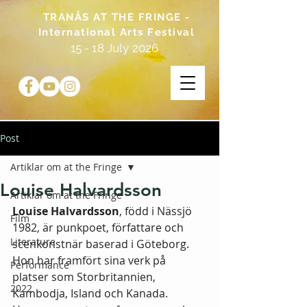
TRANÅS AT THE FRINGE -
International Arts Festival
15 - 18 July 2026
Post
Artiklar om at the Fringe
Louise Halvardsson
Artiklar om at the Fringe
Louise Halvardsson
, född i Nässjö 
Film
1982, är punkpoet, författare och 
Literature
scenkonstnär baserad i Göteborg. 
Hon har framfört sina verk på 
Performance
platser som Storbritannien, 
2022
Kambodja, Island och Kanada. 