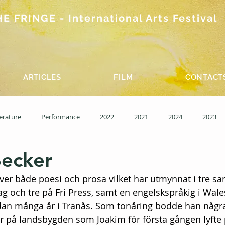
 FRINGE - International Arts Festival
ARTICLES
FILM
CONTACT
terature
Performance
2022
2021
2024
2023
Becker
15 Wednesday
Past editions - Film
iver både poesi och prosa vilket har utmynnat i tre sa
 och tre på Fri Press, samt en engelskspråkig i Wale
sedan många år i Tranås. Som tonåring bodde han några
r på landsbygden som Joakim för första gången lyfte