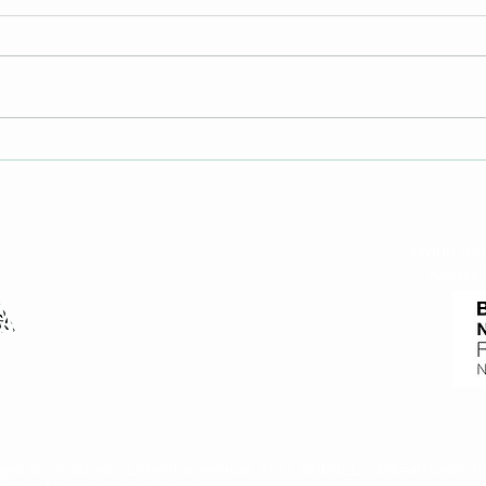
Unni Vinje
Luci
e Fringe
Proud mem
Nordic
en
nged by Kultivera, Litteraturcentrum KVU, SPEGEL, Write4Words, Re