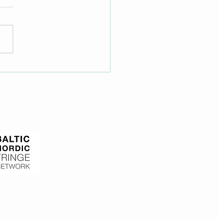
a Dawes Durneen
ber of the Baltic
 Fringe Network
d Door, La libélula Vaga, Fri Press,