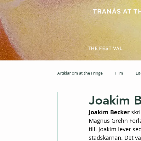
TRANÅS AT THE
THE FESTIVAL
Artiklar om at the Fringe
Film
Li
Joakim 
2025
News feed
2026
Joakim Becker
 skr
Magnus Grehn Förlag
till. Joakim lever 
stadskärnan. Det va