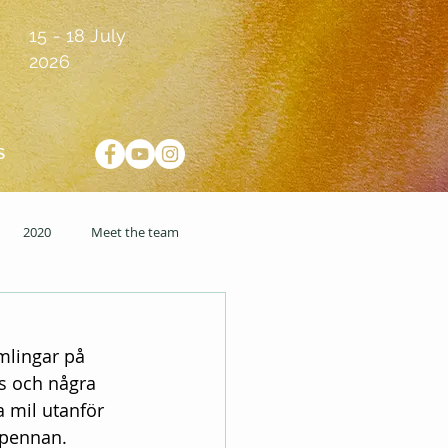
15 - 18 July
2026
S
2020
Meet the team
mlingar på 
s och några 
 mil utanför 
 pennan.