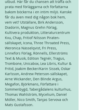
utbud. Här får du chansen att träffa och 
prata med förläggarna och författarna 
bakom böckerna i en intim miljö. Kanske 
får du även med dig någon bok hem, 
vem vet? Utställare, Birk Andersson, 
Diadorin, Magnus Grehn Förlag, 
Kultivera produktion, Litteraturcentrum 
Kvu, Chap, Fritiof Nilsson Piraten-
sällskapet, Icona, Three Throated Press, 
Weronica Nässelqvist, Fri Press, 
Linnefors Förlag, Rönnells, Ellerströms 
Text & Musik, Edition Tegnér, Tragus, 
Trombone, Unicabox, Lea Libris, Kultur & 
Fritid, Joakim Becker/Karin Sissek, Oskar 
Karlsson, Andrew Peterson-sällskapet, 
Arne Wickander, Den Blinde Argus, 
Megafon, Björkmans, Författare i 
Sommenbygd, Tabergådalens kulturhus, 
Thomas Wahlström, Mycelium, Daniel 
Möller, Nico Smith, Tanjas Servova och 
Mats Gustafsson.