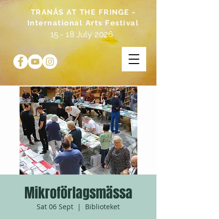
TRANÅS AT THE FRINGE -
International Arts Festival
15 - 18 July 2026
Mikroförlagsmässa
Sat 06 Sept
  |  
Biblioteket