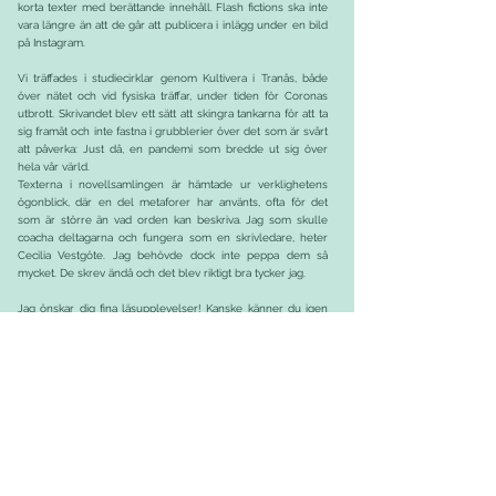
korta texter med berättande innehåll. Flash fictions ska inte
vara längre än att de går att publicera i inlägg under en bild
på Instagram.
Vi träffades i studiecirklar genom Kultivera i Tranås, både
över nätet och vid fysiska träffar, under tiden för Coronas
utbrott. Skrivandet blev ett sätt att skingra tankarna för att ta
sig framåt och inte fastna i grubblerier över det som är svårt
att påverka: Just då, en pandemi som bredde ut sig över
hela vår värld.
Texterna i novellsamlingen är hämtade ur verklighetens
ögonblick, där en del metaforer har använts, ofta för det
som är större än vad orden kan beskriva. Jag som skulle
coacha deltagarna och fungera som en skrivledare, heter
Cecilia Vestgöte. Jag behövde dock inte peppa dem så
mycket. De skrev ändå och det blev riktigt bra tycker jag.
Jag önskar dig fina läsupplevelser! Kanske känner du igen
dig i någon av texterna?
Varsågod! / Cecilia"
Tranås at the Fringe