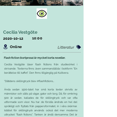
Cecilia Vestgöte
10:00
2020-10-12
Online
Litteratur
Flash fiction (kortprosa) är mycket korta noveller.
Cecilia Vestgöte läser flash fictions från studiecirkel i
skrivande. Texterna finns även sammanställda i bokform "En
berättelse till kaffet". Den finns tillgänglig på Kultivera.
"Dåtidens skillingtryck blev #flashfictions…
Ända sedan 1500-talet har små korta texter skrivits av
människor och sålts på vägar, gator och torg. Då, för omkring
500 år sedan, kallades de för skillingtryck och var ofta
utformade som visor. Nu har de förstås ändrats en hel del
språkligt och flyttats från pappersformatet, in i våra skärmar.
Istället för skillingtryck används också det mer moderna
uttrycket ”flash fictions”. Tanken är ändå densamma: Det är