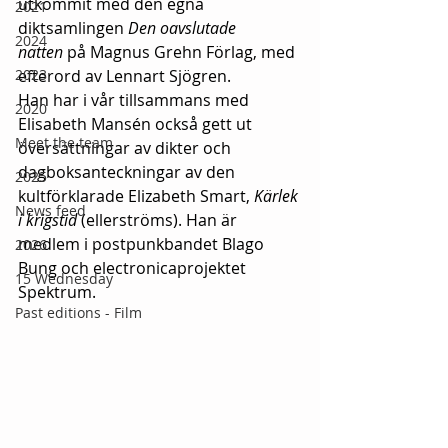
utkommit med den egna 
2021
diktsamlingen 
Den oavslutade 
2024
natten
 på Magnus Grehn Förlag, med 
2023
efterord av Lennart Sjögren. 
Han har i vår tillsammans med 
2020
Elisabeth Mansén också gett ut 
Meet the team
översättningar av dikter och 
dagboksanteckningar av den 
2025
kultförklarade Elizabeth Smart, 
Kärlek 
News feed
i krigstid
 (ellerströms). Han är 
medlem i postpunkbandet Blago 
2026
Bung och electronicaprojektet 
15 Wednesday
Spektrum.
Past editions - Film