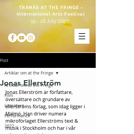
TRANÅS AT THE FRINGE -
International Arts Festival
15 - 18 July 2026
Post
Artiklar om at the Fringe
Jonas Ellerström
Artiklar om at the Fringe
Jonas Ellerström är författare, 
Film
översättare och grundare av 
Literature
ellerströms förlag, som idag ligger i 
Malmö. Han driver numera 
Performance
mikroförlaget Ellerströms text & 
2022
musik i Stockholm och har i vår 