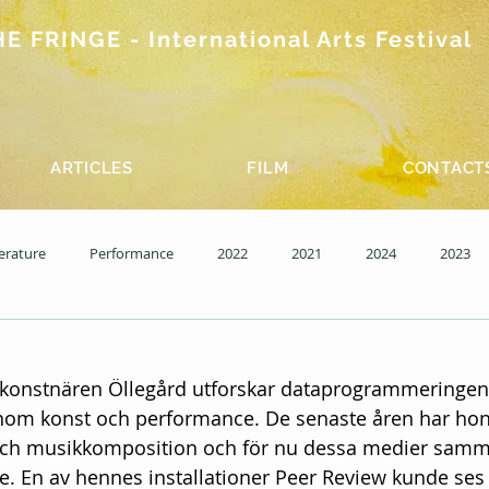
 FRINGE - International Arts Festival
ARTICLES
FILM
CONTACT
terature
Performance
2022
2021
2024
2023
15 Wednesday
Past editions - Film
konstnären Öllegård utforskar dataprogrammeringens
nom konst och performance. De senaste åren har hon
 och musikkomposition och för nu dessa medier samma
. En av hennes installationer Peer Review kunde ses