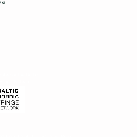
 a 
ber of the Baltic
 Fringe Network
d Door, La libélula Vaga, Fri Press,