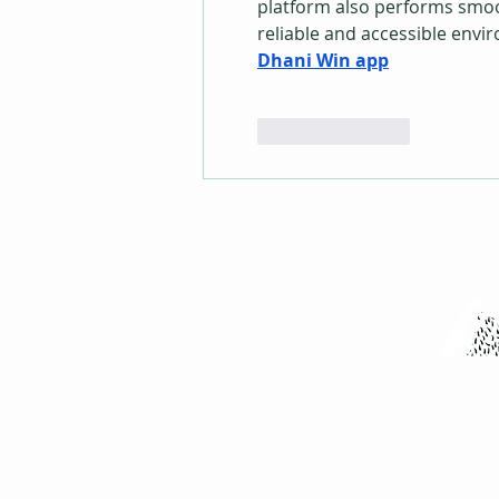
platform also performs smoot
reliable and accessible envi
Dhani Win app
Like
Reply
Tranås at th
Swed
Tranås at the Fringe Festival is arra