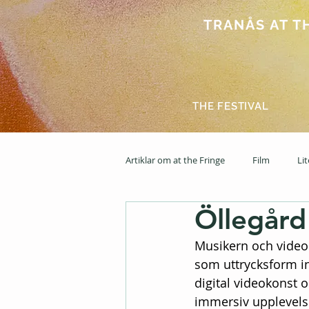
TRANÅS AT THE
THE FESTIVAL
Artiklar om at the Fringe
Film
Li
Öllegård
2025
News feed
2026
Musikern och video
som uttrycksform i
digital videokonst
immersiv upplevelse