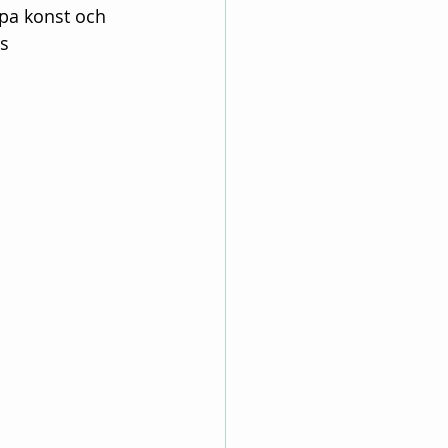
apa konst och 
es