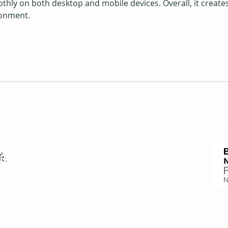
hly on both desktop and mobile devices. Overall, it creates
ronment.
e Fringe
Proud mem
Nordic
en
nged by Kultivera, Litteraturcentrum KVU, SPEGEL, Write4Words, Re